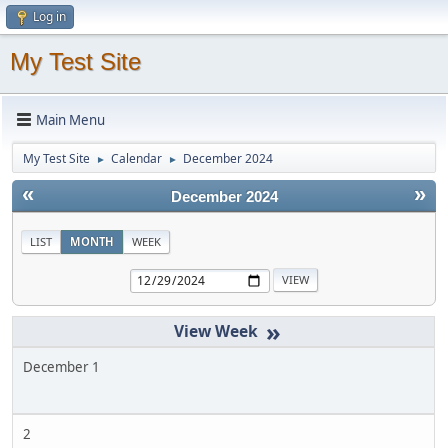
Log in
My Test Site
Main Menu
My Test Site
Calendar
December 2024
►
►
«
»
December 2024
LIST
MONTH
WEEK
»
December 1
2