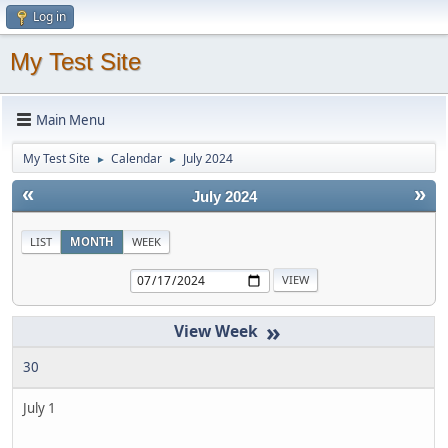
Log in
My Test Site
Main Menu
My Test Site
Calendar
July 2024
►
►
«
»
July 2024
LIST
MONTH
WEEK
»
30
July 1