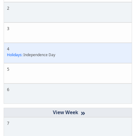
2
3
4
Holidays:
Independence Day
5
6
»
7