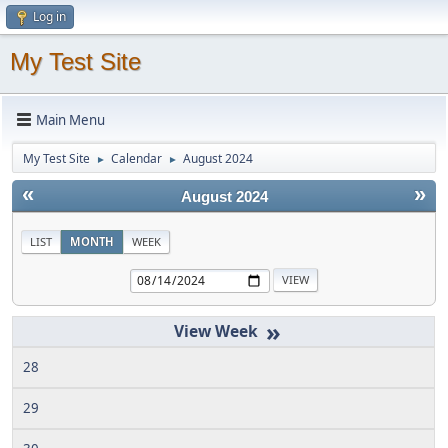
Log in
My Test Site
Main Menu
My Test Site
Calendar
August 2024
►
►
«
»
August 2024
LIST
MONTH
WEEK
»
28
29