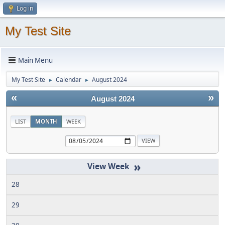
Log in
My Test Site
Main Menu
My Test Site
Calendar
August 2024
►
►
«
»
August 2024
LIST
MONTH
WEEK
»
28
29